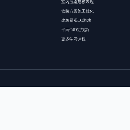
室内渲染建模表现
软装方案施工优化
建筑景观CG游戏
平面C4D短视频
更多学习课程