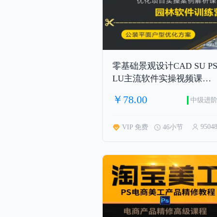
零基础景观设计CAD SU P
LU主流软件实操视频课程
园林软件训练营
￥78.00
中级进
9504
VIP 免费
46小节