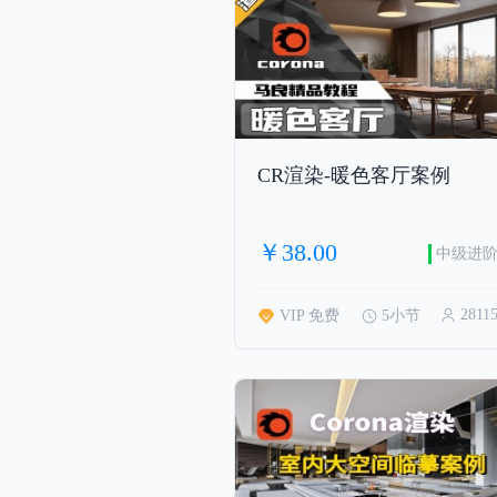
CR渲染-暖色客厅案例
￥38.00
中级进
2811
VIP 免费
5小节