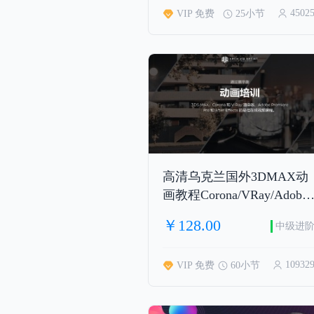
4502
VIP 免费
25小节
高清乌克兰国外3DMAX动
画教程Corona/VRay/Adobe
Premiere Pro和After
￥128.00
中级进
Effects（人工精翻 国语合
成 方便学习）
10932
VIP 免费
60小节