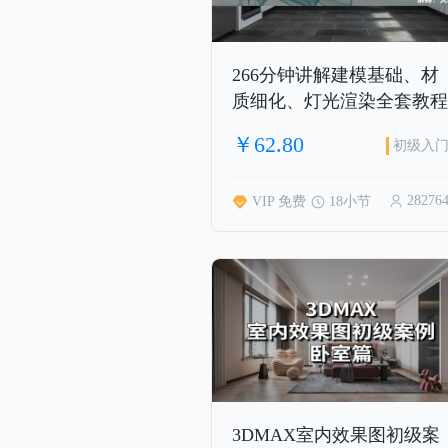
266分钟讲解建模基础、材
质细化、灯光渲染全套教程
￥62.80
初级入
28276
VIP 免费
18小节
3DMAX室内效果图初级案