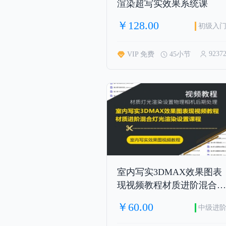
渲染超写实效果系统课
￥128.00
初级入
9237
VIP 免费
45小节
室内写实3DMAX效果图表
现视频教程材质进阶混合灯
光渲染设置课程
￥60.00
中级进