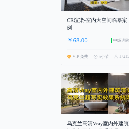
CR渲染-室内大空间临摹案
例
￥68.00
中级进
1721
VIP 免费
5小节
乌克兰高清Vray室内外建筑