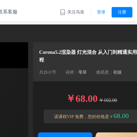
联系客服
关注马良
登录
注册
Corona5.2渲染器 灯光混合 从入门到精通实
程
共
21
小节
讲师：
苇草
难易度：
初级
￥68.00
￥102.00
68.00
该课程VIP 免费，您的价格是
￥