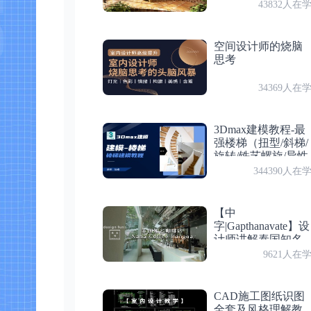
43832人在
空间设计师的烧脑
思考
付费
第 12 节：CR分层材质
34369人在
3Dmax建模教程-最
强楼梯（扭型/斜梯/
付费
第 13 节：CR光线切换材质
旋转/铁艺螺旋/异性
现代）
344390人在
【中
付费
第 14 节：CR切换材质
字|Gapthanavate】设
计师讲解泰国知名
咖啡店Nana Coffee
9621人在
Bangna分店设计
付费
第 15 节：CR体积材质
CAD施工图纸识图
全套及风格理解教