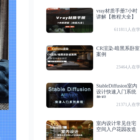
付费
第 7 节：全局体积材质
vray材质手册7小时
第17节
讲解【教程大全】
实操、天光，太阳光，HDRI，面光源用法
611811人在
第18节
试听
第 8 节：天光材质
实操、混合灯光的实际用法
CR渲染-暗黑系卧室
案例
第19节
23464人在
实操、元素通道讲解
付费
第 9 节：标准灯光介绍
StableDiffusion室内
第20节
设计快速入门系统
实操、相机讲解及cr全景制作
教程
21371人在
付费
第 10 节：材质功能介绍
第21节
实操、灯光调节完成
室内设计常见住宅
空间入户花园改造
付费
第 11 节：灯光功能介绍