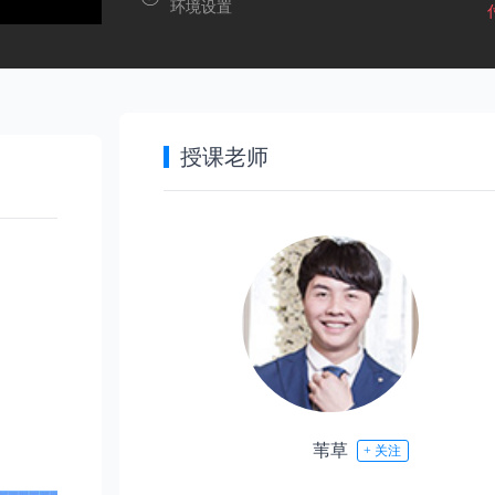
环境设置
第6节
覆盖面板讲解
授课老师
第7节
全局体积材质
第8节
天光材质
试听
第 1 节：CR5.2渲染器安装及汉化
第9节
标准灯光介绍
第10节
付费
第 2 节：渲染面板以及灯光混合介绍
材质功能介绍
苇草
+ 关注