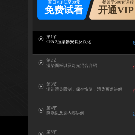
百日VIP低至88元
一餐饭学500套课程
免费试看
开通VIP
第1节
CR5.2渲染器安装及汉化
第2节
渲染面板以及灯光混合介绍
第3节
渐进渲染限制，保存恢复，渲染覆盖讲解
第4节
降噪以及选内容讲解
第5节