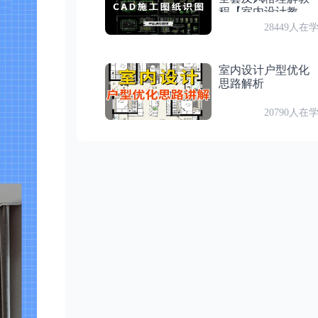
程【室内设计教
学】
28449人在
付费
第 16 节：CR阴影捕捉器材质
室内设计户型优化
思路解析
20790人在
付费
第 17 节：实操、天光，太阳光，HDRI，面光
付费
第 18 节：实操、混合灯光的实际用法
付费
第 19 节：实操、元素通道讲解