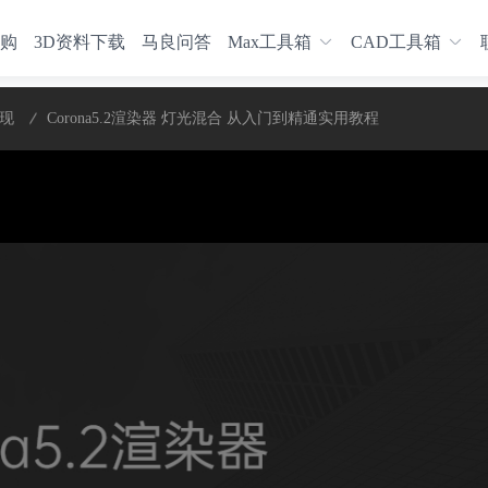
购
3D资料下载
马良问答
Max工具箱
CAD工具箱
表现
Corona5.2渲染器 灯光混合 从入门到精通实用教程