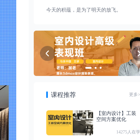
第11节
今天的积蕴，是为了明天的放飞。
灯光功能介绍
付费
第 3 节：渐进渲染限制，保存恢复，渲染覆盖
第12节
CR分层材质
试听
第 4 节：降噪以及选内容讲解
第13节
CR光线切换材质
第14节
付费
第 5 节：环境设置
CR切换材质
课程推荐
更多
第15节
CR体积材质
【室内设计】工装
试听
第 6 节：覆盖面板讲解
空间方案优化
第16节
14275人在
CR阴影捕捉器材质