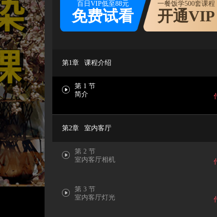
百日VIP低至88元
一餐饭学500套课程
免费试看
开通VIP
第1章
课程介绍
第 1 节
简介
第2章
室内客厅
第 2 节
室内客厅相机
第 3 节
室内客厅灯光