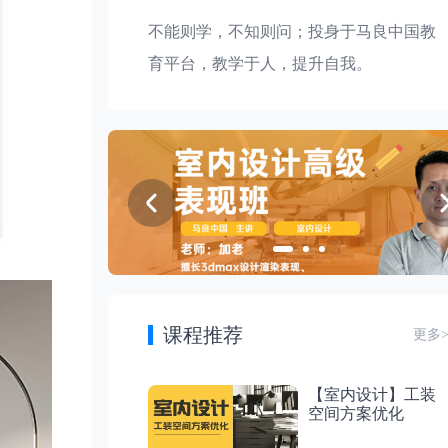
第 9 节
不能则学，不知则问；投身于马良中国教
室内厨房材质
付费
第 3 节：室内客厅灯光
育平台，教学于人，提升自我。
第 10 节
付费
第 4 节：室内客厅材质
室内厨房资产
付费
第 5 节：室内客厅资产
第4章
室内餐厅
付费
第 6 节：室内客厅后期
第 11 节
室内餐厅相机
第3章
室内厨房
第 12 节
室内餐厅灯光
课程推荐
更多
付费
第 7 节：室内厨房相机
第 13 节
【室内设计】工装
室内餐厅材质
空间方案优化
付费
第 8 节：室内厨房灯光