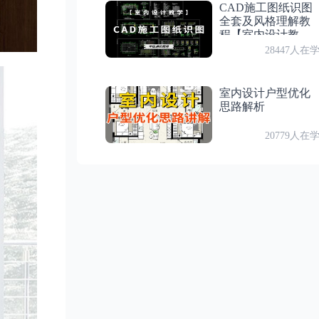
CAD施工图纸识图
付费
第 20 节：室内厨房相机
第7章
室内客厅夜景
全套及风格理解教
程【室内设计教
学】
28447人在
第 24 节
付费
第 21 节：室内厨房灯光
客厅夜景相机
室内设计户型优化
付费
第 22 节：室内厨房材质
思路解析
第 25 节
客厅夜景灯光
20779人在
付费
第 23 节：室内厨房景深
第 26 节
客厅夜景资产
第7章
室内客厅夜景
第8章
室内浴室
付费
第 24 节：客厅夜景相机
第 27 节
室内浴室相机
付费
第 25 节：客厅夜景灯光
第 28 节