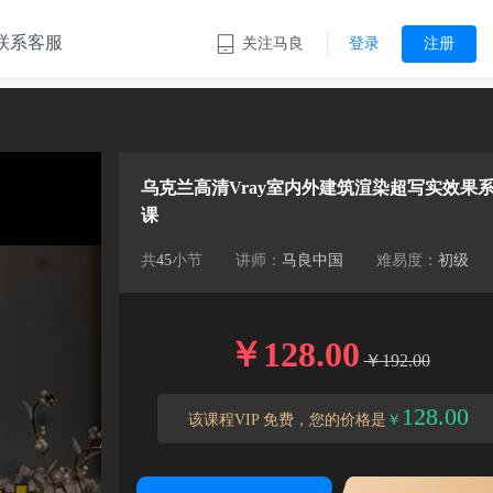
联系客服
关注马良
登录
注册
乌克兰高清Vray室内外建筑渲染超写实效果
课
共
45
小节
讲师：
马良中国
难易度：
初级
￥128.00
￥192.00
128.00
该课程VIP 免费，您的价格是
￥