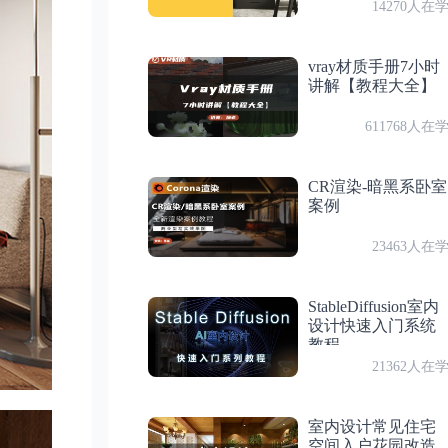
14270人在
第 14 节
付费
第 9 节：室内厨房材质
室内餐厅资产
vray材质手册7小时
讲解【教程大全】
付费
第 10 节：室内厨房资产
第 15 节
室内餐厅景深
611768人在
第4章
室内餐厅
第5章
室内卧室
CR渲染-暗黑系卧室
案例
付费
第 11 节：室内餐厅相机
第 16 节
23463人在
室内卧室相机
付费
第 12 节：室内餐厅灯光
StableDiffusion室内
第 17 节
设计快速入门系统
室内卧室灯光
教程
付费
第 13 节：室内餐厅材质
21362人在
第 18 节
室内卧室材质
付费
第 14 节：室内餐厅资产
室内设计常见住宅
空间入户花园改造