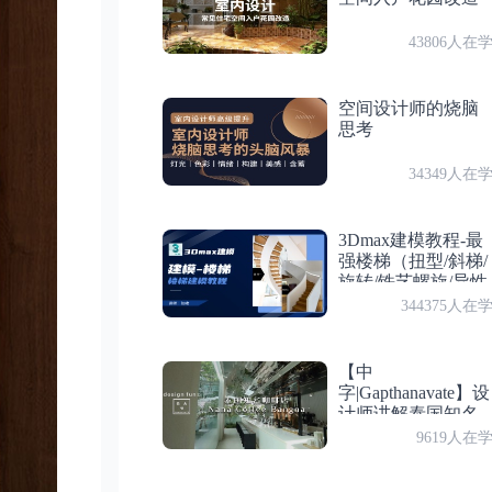
第 19 节
付费
第 15 节：室内餐厅景深
室内卧室资产
43806人在
第5章
室内卧室
空间设计师的烧脑
第6章
室内厨房细节
思考
付费
第 16 节：室内卧室相机
第 20 节
34349人在
室内厨房相机
付费
第 17 节：室内卧室灯光
3Dmax建模教程-最
第 21 节
强楼梯（扭型/斜梯/
室内厨房灯光
旋转/铁艺螺旋/异性
付费
第 18 节：室内卧室材质
现代）
344375人在
第 22 节
室内厨房材质
付费
第 19 节：室内卧室资产
【中
字|Gapthanavate】设
计师讲解泰国知名
第 23 节
咖啡店Nana Coffee
9619人在
室内厨房景深
第6章
室内厨房细节
Bangna分店设计