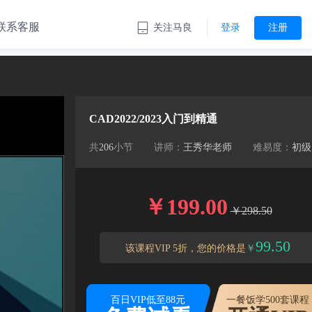
联系客服
关注马良
登录
注册
CAD2022/2023入门到精通
共
206
小节
讲师：
王秀华老师
难易度：
初级
￥199.00
￥298.50
99.50
该课程VIP 5折，您的价格是
￥
百日VIP低至88元
一餐饭学500套课程