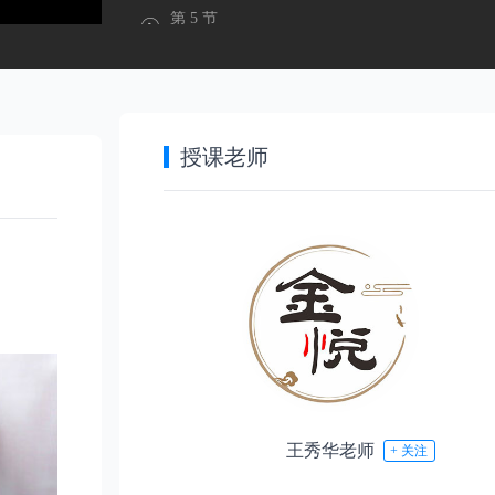
第 5 节
设置 —打开文件、保存文件
第 6 节
练习 — 保存文件
授课老师
第 7 节
设置 —命令输入、图形单位
第1章
CAD2022入门篇
第 8 节
设置 —选择、删除对象
试听
第 1 节：设置 —CAD 2022的工作界面1
第 9 节
设置 —视图的控制
试听
第 2 节：设置 —CAD 2022的工作界面2
第 10 节
王秀华老师
+ 关注
设置 —图形界线
付费
第 3 节：设置 —绘图环境1