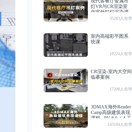
现代客餐厅金属吊
付费
第 11 节：设置 —栅格、栅格捕捉、正交
灯VR与CR渲染室
内室外打灯渲染调
第 17 节
图案例
35283人在
绘图 — 动态输入
付费
第 12 节：设置 —对象捕捉
室内高端彩平图系
第 18 节
付费
第 13 节：绘图 — 矩形1
统课
练习 — 绘制五角星
18224人在
付费
第 14 节：绘图 — 绘制矩形2
第 19 节
绘图 — 画直线常见问题、多段线
CR渲染-室内大空间
临摹案例
付费
第 15 节：练习 — 绘制平顶灯
第 20 节
17208人在
绘图 — 多段线2
付费
第 16 节：绘图 — 直线
3DMAX海外Render
第 21 节
Camp高级建筑表现
付费
第 17 节：绘图 — 动态输入
练习 — 绘制浴缸
课程 - PV 8.0（人工
翻译）
143104人在
付费
第 18 节：练习 — 绘制五角星
第 22 节