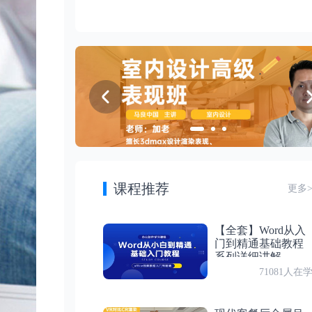
第 11 节
付费
第 4 节：设置 —绘图环境2、新建文件
设置 —栅格、栅格捕捉、正交
付费
第 5 节：设置 —打开文件、保存文件
第 12 节
设置 —对象捕捉
付费
第 6 节：练习 — 保存文件
第 13 节
绘图 — 矩形1
付费
第 7 节：设置 —命令输入、图形单位
课程推荐
第 14 节
更多
付费
第 8 节：设置 —选择、删除对象
绘图 — 绘制矩形2
【全套】Word从入
付费
第 9 节：设置 —视图的控制
第 15 节
门到精通基础教程
练习 — 绘制平顶灯
系列详细讲解
71081人在
付费
第 10 节：设置 —图形界线
第 16 节
绘图 — 直线