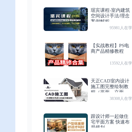
绘图 — 圆1
琚宾课程-室内建筑
空间设计手法/理念
试听
第 19 节：绘图 — 画直线常见问题、多段线
案例解析
第 23 节
绘图 — 圆2
95981人在
付费
第 20 节：绘图 — 多段线2
【实战教程】PS电
第 24 节
绘图 — 圆弧
商产品精修教程
付费
第 21 节：练习 — 绘制浴缸
13592人在
第 25 节
付费
第 22 节：绘图 — 圆1
练习 — 绘制小靠背椅
天正CAD室内设计
施工图完整绘制教
付费
第 23 节：绘图 — 圆2
第 26 节
程（平面，立面，
绘图 — 多边形、椭圆、椭圆弧
剖面）
38308人在
付费
第 24 节：绘图 — 圆弧
第 27 节
跟设计师一起做住
练习 — 绘制马桶、洗手盆
宅平面方案 快速布
试听
第 25 节：练习 — 绘制小靠背椅
局规划