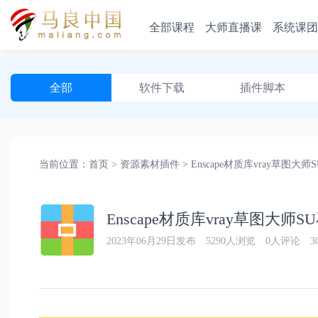
全部课程
大师直播课
系统课团
全部
软件下载
插件脚本
方案PPT
当前位置：
首页
>
资源素材插件
>
Enscape材质库vray草图大
2023年06月29日发布
5290人浏览
0人评论