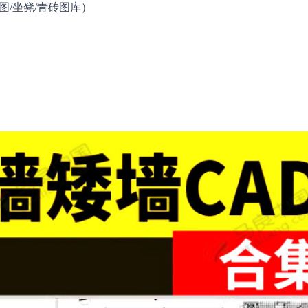
图/坐凳/青砖图库）