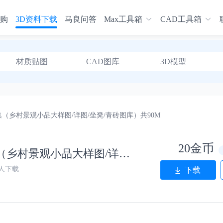
购
3D资料下载
马良问答
Max工具箱
CAD工具箱
材质贴图
CAD图库
3D模型
（乡村景观小品大样图/详图/坐凳/青砖图库）共90M
20金币
民俗景墙矮墙CAD施工图合集（乡村景观小品大样图/详图/坐凳/青砖图库）共90M
0人下载
下载